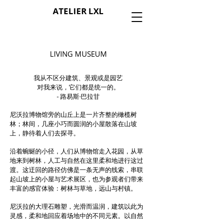
ATELIER LXL
LIVING MUSEUM
我从不区分建筑、景观或是园艺
对我来说，它们都是统一的。
- 路易斯·巴拉甘
尼沃拉博物馆旁的山丘上是一片齐整的橄榄树
林；林间，几座小巧而圆润的小屋散落在山坡
上，静待着人们去探寻。
沿着蜿蜒的小径，人们从博物馆走入花园，从草
地来到树林，人工与自然在这里柔和地进行这过
渡。这迂回的路径仿佛是一条无声的线索，串联
起山坡上的小屋与艺术展区，也为参观者们带来
丰富的感官体验：树林与草地，远山与村镇。
尼沃拉的大理石雕塑，光滑而温润，建筑以此为
灵感，柔和地回应着场地中的不同元素。以自然