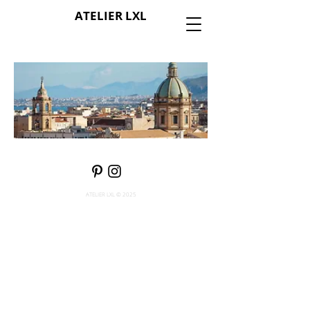
ATELIER LXL
​画 廊
ATELIER LXL © 2025