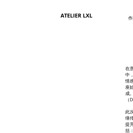
ATELIER LXL
作
在意
中，
情感
座
成
（D
此
缮
提
括