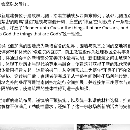
、会堂以及餐厅。
栋新建建筑位于建筑群北侧，沿着主轴线从西向东排列，紧邻北侧道
列紧密的附属“世俗”建筑与南侧开阔、庄重的“神圣”空间形成了一条隐
，呼应了“Render unto Caesar the things that are Caesar's, and
o God the things that are God's”这一理念。
筑群北侧加高的围墙成为新增宿舍的边界，围墙与教堂之间的空地将
成供冥想和休憩的“修道院内庭院”。前主教宫殿作为处理教区公共事
间，将通过会堂的新增部分完善其体量与功能。新旧建筑之间由玻璃
接，体现了对历史与现代的尊重与融合，使建筑群获得了新的现代形
增体量同样建立起一道新的拱门，从空间形式上为禧年“开启圣门“的
下铺垫。穿过拱门后，参观者便完成了从世俗空间到神圣场所的过渡
围墙之外的餐厅可通过南侧空地进行空间扩展，并连接第三座原本与
分隔的塔楼，使建筑群的整体性得到进一步加强。
过清晰的建筑布局、谨慎的干预措施，以及统一和谐的材料选择，扩
建筑群不仅满足了功能性需求，还赋予了这一宗教场所新的活力与完
。