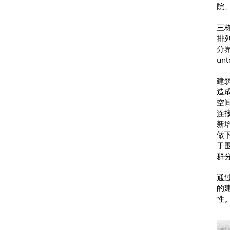
院
三
排
分界线
unt
建
造
空
连
新
做
于
群
通
的
性