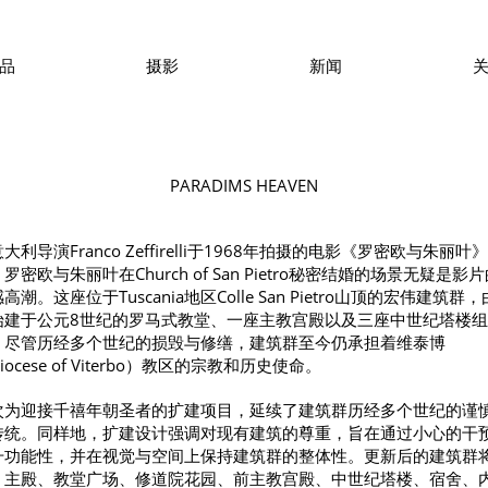
品
摄影
新闻
PARADIMS HEAVEN
大利导演Franco Zeffirelli于1968年拍摄的电影《罗密欧与朱丽叶》
罗密欧与朱丽叶在Church of San Pietro秘密结婚的场景无疑是影
高潮。这座位于Tuscania地区Colle San Pietro山顶的宏伟建筑群
始建于公元8世纪的罗马式教堂、一座主教宫殿以及三座中世纪塔楼组
。尽管历经多个世纪的损毁与修缮，建筑群至今仍承担着维泰博
iocese of Viterbo）教区的宗教和历史使命。
次为迎接千禧年朝圣者的扩建项目，延续了建筑群历经多个世纪的谨
传统。同样地，扩建设计强调对现有建筑的尊重，旨在通过小心的干
升功能性，并在视觉与空间上保持建筑群的整体性。更新后的建筑群
：主殿、教堂广场、修道院花园、前主教宫殿、中世纪塔楼、宿舍、