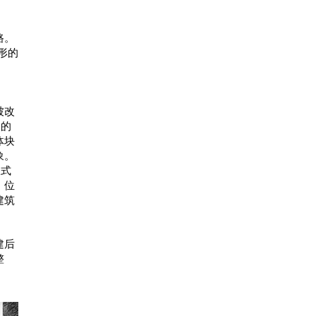
路。
形的
被改
务的
体块
象。
仪式
。位
建筑
建后
整